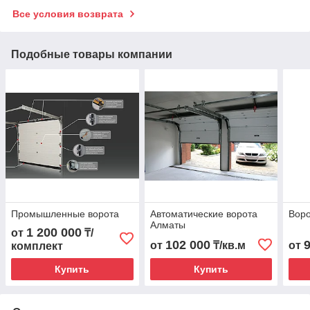
Все условия возврата
Подобные товары компании
Промышленные ворота
Автоматические ворота
Вор
Алматы
1 200 000
от
₸/
102 000
от
₸/кв.м
от
комплект
Купить
Купить