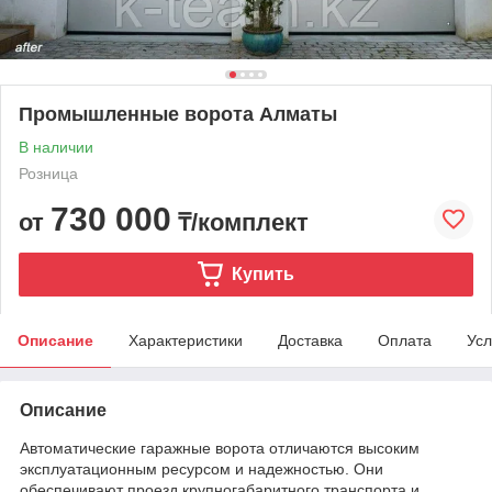
Промышленные ворота Алматы
В наличии
Розница
730 000
от
₸/комплект
Купить
Описание
Характеристики
Доставка
Оплата
Усл
Описание
Автоматические гаражные ворота отличаются высоким
эксплуатационным ресурсом и надежностью. Они
обеспечивают проезд крупногабаритного транспорта и